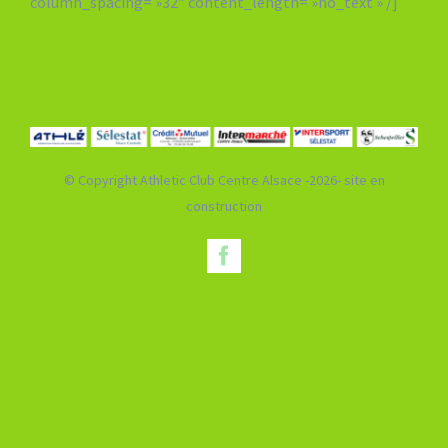
column_spacing= »32″ content_length= »no_text » /]
Boutique
© Copyright Athletic Club Centre Alsace -2026- site en
construction