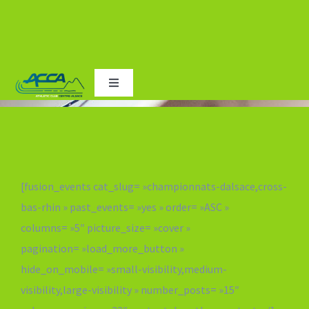
Passer
Toggle
au
Navigation
Accueil
contenu
Le Club
[fusion_events cat_slug= »championnats-dalsace,cross-
bas-rhin » past_events= »yes » order= »ASC »
Adhésions
columns= »5″ picture_size= »cover »
pagination= »load_more_button »
Les entraînements
hide_on_mobile= »small-visibility,medium-
visibility,large-visibility » number_posts= »15″
Courses de Scherwiller