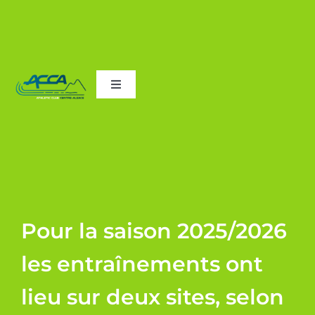
Passer
Toggle
au
Navigation
Accueil
contenu
Le Club
Adhésions
Pour la saison 2025/2026
les entraînements ont
Les entraînements
lieu sur deux sites, selon
Courses de Scherwiller