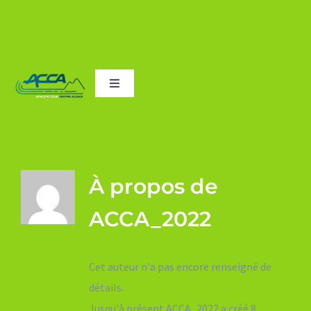
Passer
Toggle
au
Navigation
Accueil
contenu
Le Club
À propos de
Adhésions
ACCA_2022
Les entraînements
Cet auteur n'a pas encore renseigné de
détails.
Courses de Scherwiller
Jusqu'à présent ACCA_2022 a créé 8