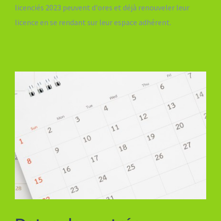
licenciés 2023 peuvent d'ores et déjà renouveler leur
licence en se rendant sur leur espace adhérent.